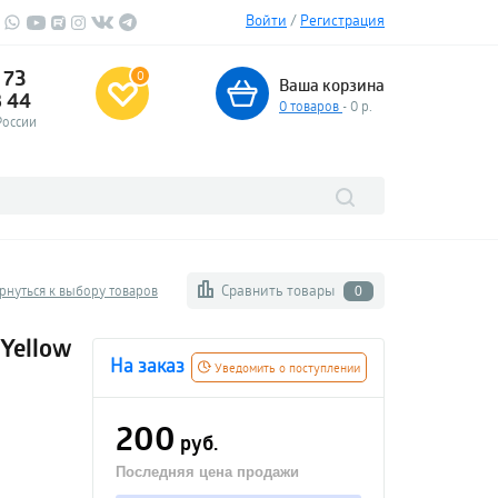
Войти
/
Регистрация
 73
0
Ваша корзина
3 44
0
товаров
- 0 р.
России
Сравнить товары
рнуться к выбору товаров
0
 Yellow
На заказ
Уведомить о поступлении
200
руб.
Последняя цена продажи