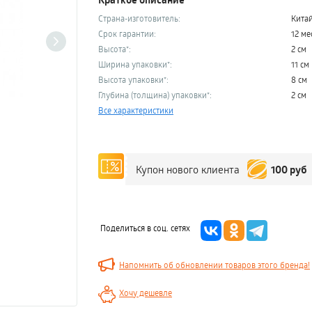
Страна-изготовитель:
Кита
Срок гарантии:
12 ме
Высота*:
2 см
Ширина упаковки*:
11 см
Высота упаковки*:
8 см
Глубина (толщина) упаковки*:
2 см
Все характеристики
100 руб
Купон нового клиента
Поделиться в соц. сетях
Напомнить об обновлении товаров этого бренда!
Хочу дешевле