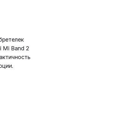
бретелек
i Mi Band 2
рактичность
оции.