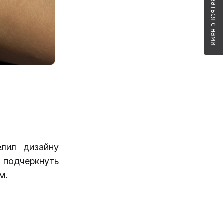
Связаться с нами
елил дизайну
 подчеркнуть
м.