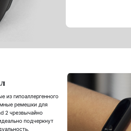
ал
е из гипоаллергенного
емные ремешки для
nd 2 чрезвычайно
идеально подчеркнут
дуальность.