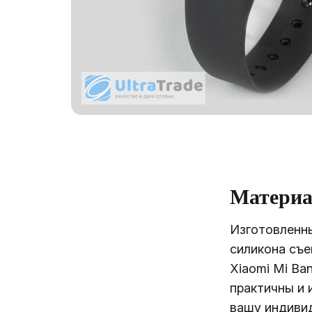
Матери
Изготовленны
силикона съ
Xiaomi Mi Ba
практичны и 
вашу индиви