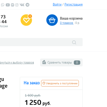
Войти
/
Регистрация
 73
0
Ваша корзина
3 44
0
товаров
- 0 р.
России
Сравнить товары
рнуться к выбору товаров
0
gu
На заказ
Уведомить о поступлении
age
1 600 руб.
1 250
руб.