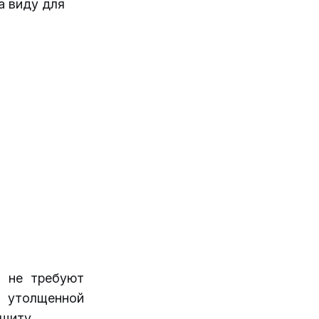
а виду для
и не требуют
з утолщенной
щиту.