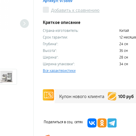
Артикул: 973869
Добавить к сравнению
Краткое описание
Страна-изготовитель:
Китай
Срок гарантии:
12 месяце
Глубина*:
24 см
Высота*:
35 см
Ширина*:
28 см
Ширина упаковки*:
34 см
Все характеристики
100 руб
Купон нового клиента
Поделиться в соц. сетях