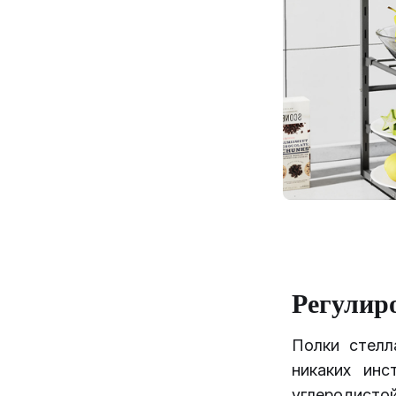
Регулир
Полки стелл
никаких инс
углеродистой