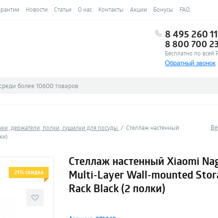
арантии
Новости
Статьи
О нас
Контакты
Акции
Бонусы
FAQ
8 495 260 11
8 800 700 2
Бесплатно по всей 
Обратный звонок
Ве
ки, держатели, полки, сушилки для посуды
Стеллаж настенный
ки)
Стеллаж настенный Xiaomi Na
Multi-Layer Wall-mounted Stor
21% скидка
Rack Black (2 полки)