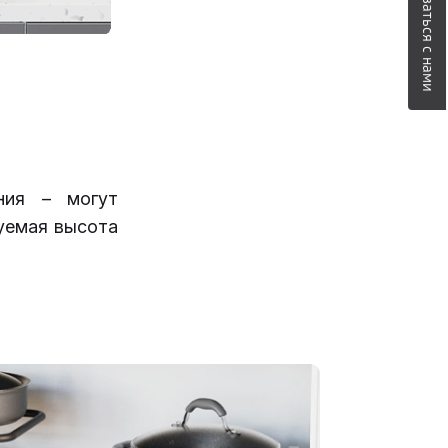
Связаться с нами
ния – могут
руемая высота