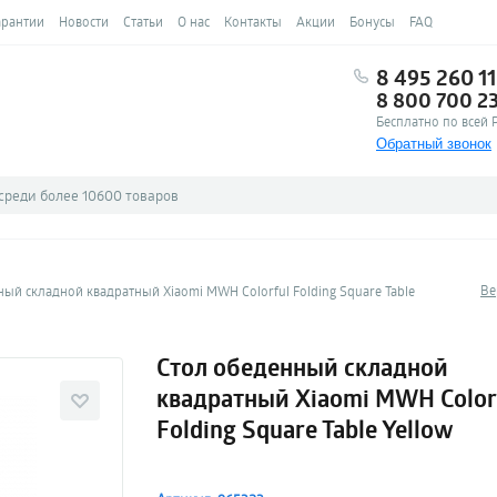
арантии
Новости
Статьи
О нас
Контакты
Акции
Бонусы
FAQ
8 495 260 11
8 800 700 2
Бесплатно по всей 
Обратный звонок
Ве
ый складной квадратный Xiaomi MWH Colorful Folding Square Table
Стол обеденный складной
квадратный Xiaomi MWH Color
Folding Square Table Yellow