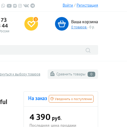
Войти
/
Регистрация
 73
0
Ваша корзина
3 44
0
товаров
- 0 р.
России
Сравнить товары
рнуться к выбору товаров
0
На заказ
Уведомить о поступлении
ful
4 390
руб.
Последняя цена продажи