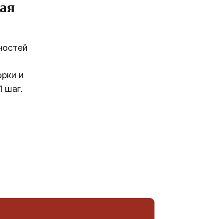
ая
ностей
орки и
1 шаг.