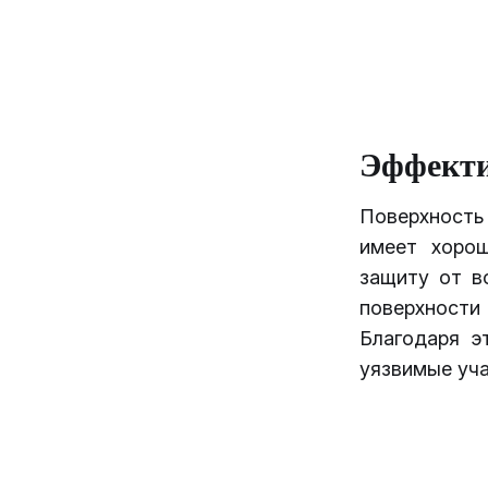
Эффекти
Поверхность
имеет хоро
защиту от в
поверхности
Благодаря э
уязвимые уча