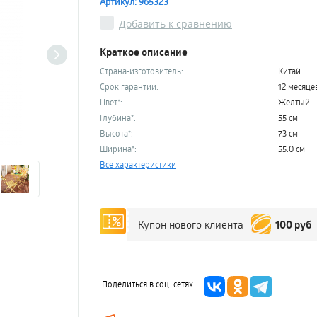
Артикул: 965323
Добавить к сравнению
Краткое описание
Страна-изготовитель:
Китай
Срок гарантии:
12 месяце
Цвет*:
Желтый
Глубина*:
55 см
Высота*:
73 см
Ширина*:
55.0 см
Все характеристики
100 руб
Купон нового клиента
Поделиться в соц. сетях