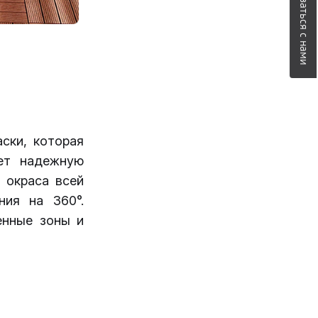
Связаться с нами
ски, которая
ет надежную
 окраса всей
ния на 360°.
енные зоны и