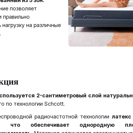
ванный из 5 зон.
ние позволяет
и правильно
 нагрузку на различные
.
кция
спользуется 2-сантиметровый слой натуральн
о по технологии Schcott.
еспроводной радиочастотной технологии
латекс
но, что обеспечивает однородную пл