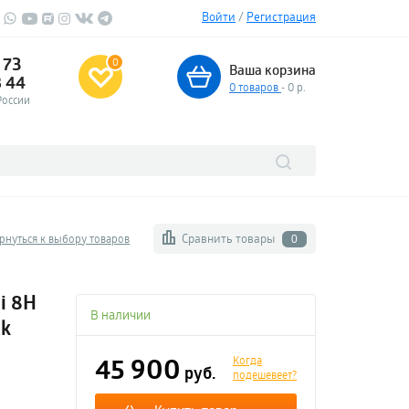
Войти
/
Регистрация
 73
0
Ваша корзина
3 44
0
товаров
- 0 р.
России
Сравнить товары
рнуться к выбору товаров
0
i 8H
В наличии
ck
45 900
Когда
руб.
подешевеет?