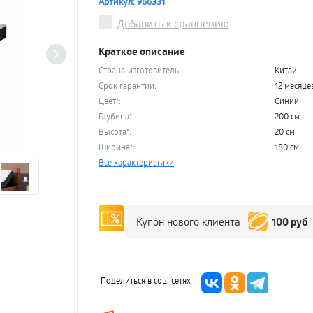
Артикул: 966331
Добавить к сравнению
Краткое описание
Страна-изготовитель:
Китай
Срок гарантии:
12 месяце
Цвет*:
Синий
Глубина*:
200 см
Высота*:
20 см
Ширина*:
180 см
Все характеристики
100 руб
Купон нового клиента
Поделиться в соц. сетях