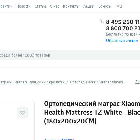
арантии
Новости
Статьи
О нас
Контакты
Акции
Бонусы
FAQ
8 495 260 11
8 800 700 2
Бесплатно по всей 
Обратный звонок
Ве
атрасы, матрасы для умных кроватей
Ортопедический матрас Xiaomi
Ортопедический матрас Xiaom
Health Mattress TZ White - Bla
(180х200х20CM)