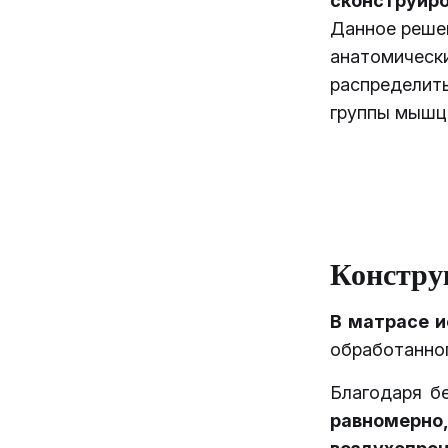
сконструиро
Данное реше
анатомическ
распределить
группы мышц
Констру
В матрасе и
обработанног
Благодаря б
равномер