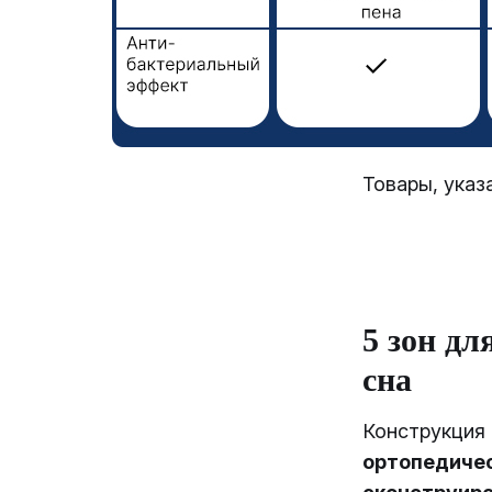
Товары, указ
5 зон дл
сна
Конструкция
ортопедичес