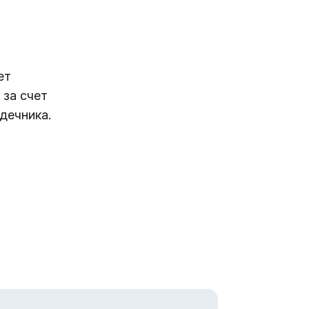
ет
 за счет
дечника.