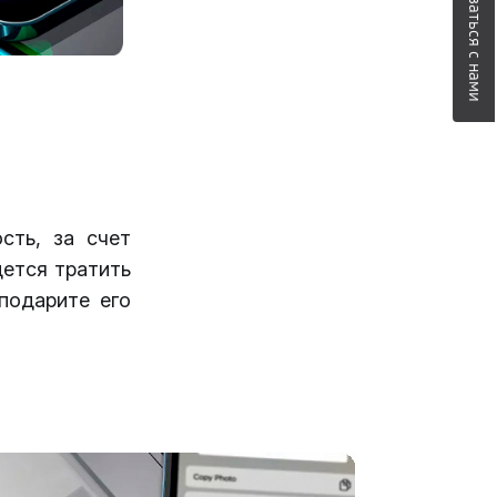
Связаться с нами
сть, за счет
дется тратить
подарите его