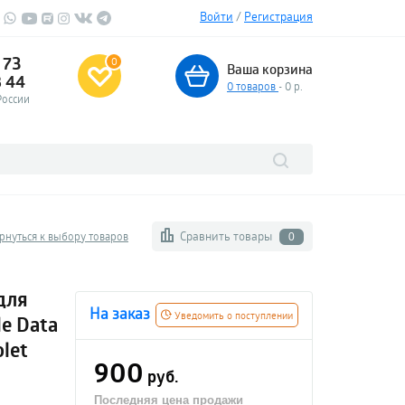
Войти
/
Регистрация
 73
0
Ваша корзина
3 44
0
товаров
- 0 р.
России
Сравнить товары
рнуться к выбору товаров
0
для
На заказ
Уведомить о поступлении
le Data
olet
900
руб.
Последняя цена продажи